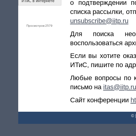
ИТиС в интернете
о подтверждении п
списка рассылки, от
unsubscribe@iitp.ru
Просмотров:
2579
Для поиска нео
воспользоваться ар
Если вы хотите ока
ИТиС, пишите по ад
Любые вопросы по к
письмо на
itas@iitp.r
Сайт конференции
ht
©