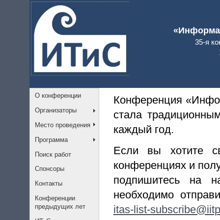
«Информац
35-я к
О конференции
Конференция «Инфор
Организаторы
стала традиционны
Место проведения
каждый год.
Программа
Если вы хотите с
Поиск работ
конференциях и полу
Спонсоры
подпишитесь на на
Контакты
необходимо отправ
Конференции
предыдущих лет
itas-list-subscribe@iitp