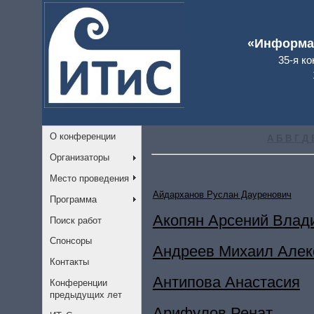
«Информац
35-я к
О конференции
А
Б
В
Г
Д
Организаторы
Место проведения
Айдарханов Руслан Дауренович
Программа
Акопян Арсений Влад
Поиск работ
Спонсоры
Андреев Михаил Алек
Контакты
Антипова Анастасия
Конференции
предыдущих лет
Арифулов Ренат