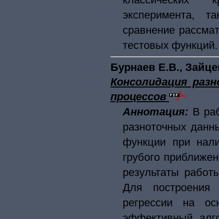
эксперимента, т
сравнение рассма
тестовых функций.
Бурнаев Е.В., Зайце
Консолидация разн
процессов
Аннотация:
В ра
разноточных данн
функции при нали
грубого приближен
результаты работ
Для построения 
регрессии на ос
эффективный алго