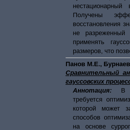
нестационарный 
Получены эфф
восстановления зн
не разреженный 
применять гаусс
размеров, что поз
Панов М.Е., Бурнаев
Сравнительный ан
гауссовских процес
Аннотация:
В 
требуется оптими
которой может з
способов оптимиз
на основе сурро