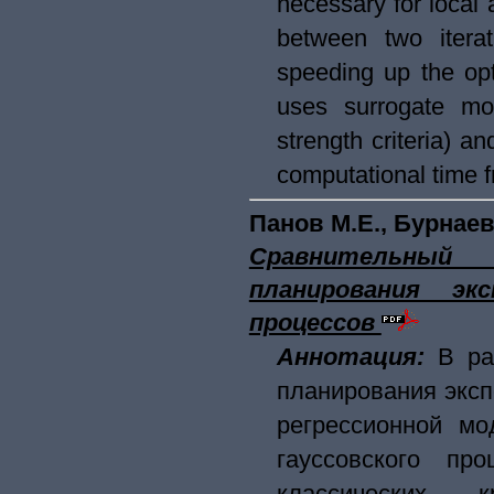
necessary for local 
between two iterat
speeding up the op
uses surrogate mod
strength criteria) a
computational time f
Панов М.Е., Бурнаев
Сравнительный
планирования эк
процессов
Аннотация:
В ра
планирования эксп
регрессионной мо
гауссовского пр
классических к