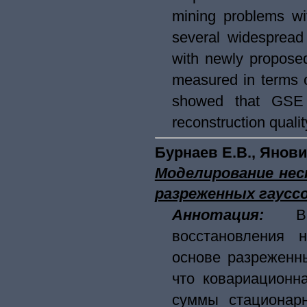
mining problems wit
several widespread
with newly propose
measured in terms o
showed that GSE 
reconstruction quali
Бурнаев Е.В., Янов
Моделирование нес
разреженных гаусс
Аннотация:
В
восстановления 
основе разреженны
что ковариационн
суммы стационарн