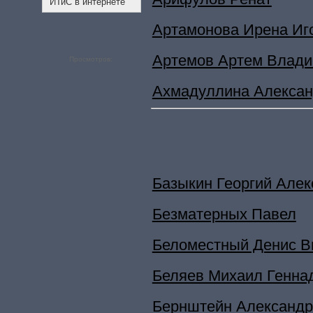
ИТиС в интернете
Артамонова Ирена Иг
Артемов Артем Влади
Просмотров:
Ахмадуллина Алексан
Базыкин Георгий Але
Безматерных Павел
Беломестный Денис В
Беляев Михаил Генна
Бернштейн Александр