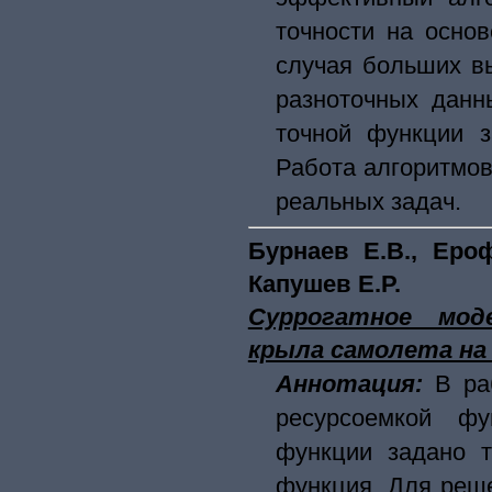
точности на осно
случая больших в
разноточных данн
точной функции з
Работа алгоритмо
реальных задач.
Бурнаев Е.В., Ероф
Капушев Е.Р.
Суррогатное мод
крыла самолета на 
Аннотация:
В ра
ресурсоемкой фу
функции задано т
функция. Для реш